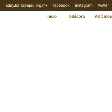
addy.loria@ajau.org.mx
facebook
instagram
twitter
Inicio
bitácora
Artículos