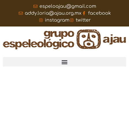
espeloajau@gmail.com
addy.loria@ajau.org.mx
facebook
instagram
twitter