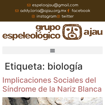
espeloajau@gmail.com
addy.loria@ajau.org.mx
facebook
instagram
twitter
Etiqueta:
biología
Implicaciones Sociales del
Síndrome de la Nariz Blanca