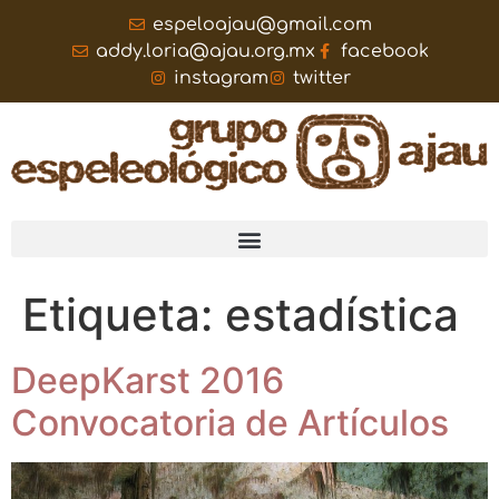
espeloajau@gmail.com
addy.loria@ajau.org.mx
facebook
instagram
twitter
Etiqueta:
estadística
DeepKarst 2016
Convocatoria de Artículos