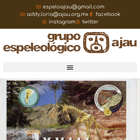
espeloajau@gmail.com
addy.loria@ajau.org.mx
facebook
instagram
twitter