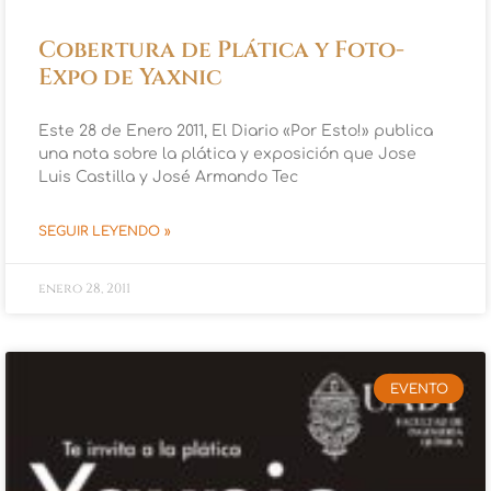
Cobertura de Plática y Foto-
Expo de Yaxnic
Este 28 de Enero 2011, El Diario «Por Esto!» publica
una nota sobre la plática y exposición que Jose
Luis Castilla y José Armando Tec
SEGUIR LEYENDO »
enero 28, 2011
EVENTO