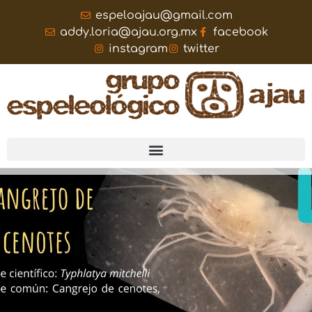
espeloajau@gmail.com
addy.loria@ajau.org.mx
facebook
instagram
twitter