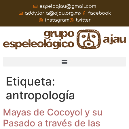
espeloajau@gmail.com
addy.loria@ajau.org.mx
facebook
instagram
twitter
Etiqueta:
antropología
Mayas de Cocoyol y su
Pasado a través de las